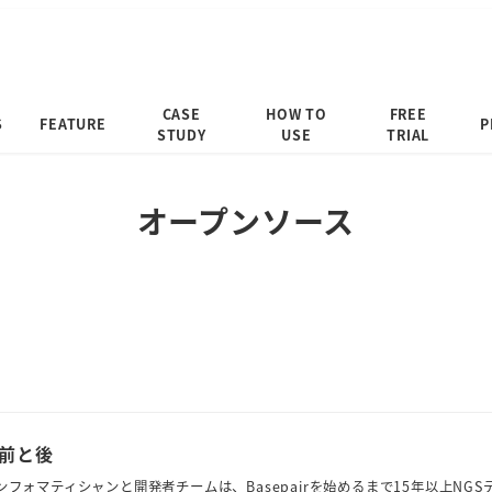
CASE
HOW TO
FREE
S
FEATURE
P
STUDY
USE
TRIAL
オープンソース
う前と後
オインフォマティシャンと開発者チームは、Basepairを始めるまで15年以上