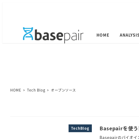
メ
イ
ン
コ
ン
HOME
ANALYSI
テ
ン
ツ
へ
移
動
HOME
Tech Blog
オープンソース
Basepairを使
TechBlog
Basepairのバイ