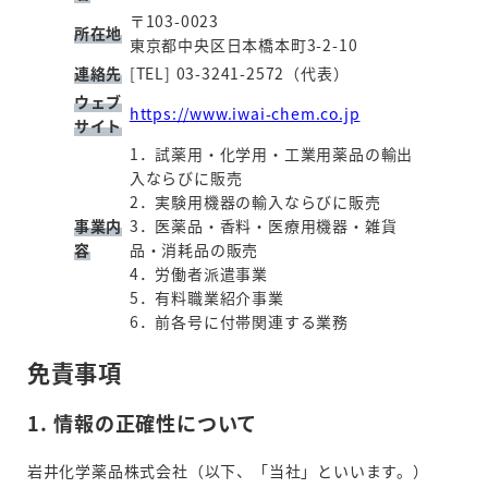
〒103-0023
所在地
東京都中央区日本橋本町3-2-10
連絡先
[TEL] 03-3241-2572（代表）
ウェブ
https://www.iwai-chem.co.jp
サイト
1．試薬用・化学用・工業用薬品の輸出
入ならびに販売
2．実験用機器の輸入ならびに販売
事業内
3．医薬品・香料・医療用機器・雑貨
容
品・消耗品の販売
4．労働者派遣事業
5．有料職業紹介事業
6．前各号に付帯関連する業務
免責事項
1. 情報の正確性について
岩井化学薬品株式会社（以下、「当社」といいます。）