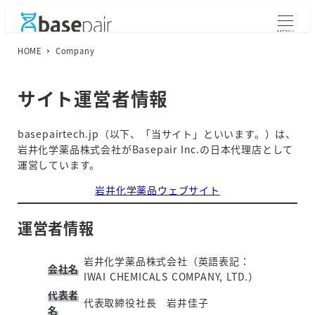
メ
イ
MENU
ン
HOME
Company
コ
ン
テ
サイト運営者情報
ン
ツ
basepairtech.jp（以下、「当サイト」といいます。）は、
へ
岩井化学薬品株式会社がBasepair Inc.の日本代理店として
移
運営しています。
動
岩井化学薬品ウェブサイト
運営者情報
岩井化学薬品株式会社（英語表記：
会社名
IWAI CHEMICALS COMPANY, LTD.）
代表者
代表取締役社長 岩井佳子
名