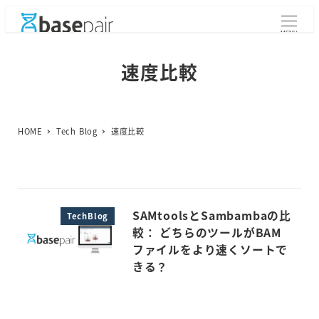
メ
イ
MENU
ン
コ
速度比較
ン
テ
ン
ツ
HOME
Tech Blog
速度比較
へ
移
動
SAMtoolsとSambambaの比
TechBlog
較： どちらのツールがBAM
ファイルをより速くソートで
きる？