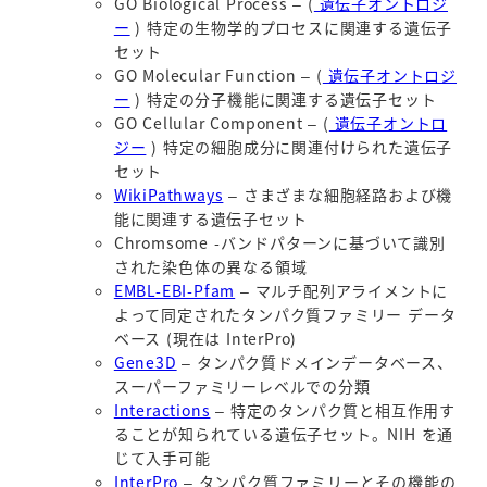
GO Biological Process – (
遺伝子オントロジ
ー
) 特定の生物学的プロセスに関連する遺伝子
セット
GO Molecular Function – (
遺伝子オントロジ
ー
) 特定の分子機能に関連する遺伝子セット
GO Cellular Component – (
遺伝子オントロ
ジー
) 特定の細胞成分に関連付けられた遺伝子
セット
WikiPathways
– さまざまな細胞経路および機
能に関連する遺伝子セット
Chromsome -バンドパターンに基づいて識別
された染色体の異なる領域
EMBL-EBI-Pfam
– マルチ配列アライメントに
よって同定されたタンパク質ファミリー データ
ベース (現在は InterPro)
Gene3D
– タンパク質ドメインデータベース、
スーパーファミリーレベルでの分類
Interactions
– 特定のタンパク質と相互作用す
ることが知られている遺伝子セット。NIH を通
じて入手可能
InterPro
– タンパク質ファミリーとその機能の