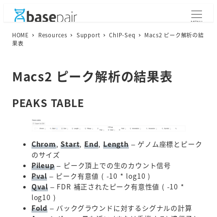
メ
イ
MENU
ン
HOME
Resources
Support
ChIP-Seq
Macs2 ピーク解析の結
コ
果表
ン
テ
Macs2 ピーク解析の結果表
ン
ツ
へ
PEAKS TABLE
移
動
Chrom
,
Start
,
End
,
Length
– ゲノム座標とピーク
のサイズ
Pileup
– ピーク頂上での生のカウント信号
Pval
– ピーク有意値 ( -10 * log10 )
Qval
– FDR 補正されたピーク有意性値 ( -10 *
log10 )
Fold
– バックグラウンドに対するシグナルの計算