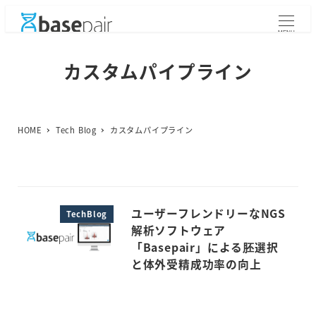
メ
イ
MENU
ン
コ
カスタムパイプライン
ン
テ
ン
ツ
HOME
Tech Blog
カスタムパイプライン
へ
移
動
ユーザーフレンドリーなNGS
TechBlog
解析ソフトウェア
「Basepair」による胚選択
と体外受精成功率の向上