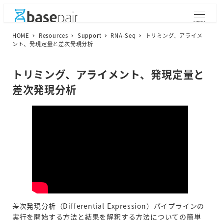
メ
イ
MENU
ン
HOME
Resources
Support
RNA-Seq
トリミング、アライメ
コ
ント、発現定量と差次発現分析
ン
テ
トリミング、アライメント、発現定量と
ン
ツ
差次発現分析
へ
移
動
差次発現分析（Differential Expression）パイプラインの
実行を開始する方法と結果を解釈する方法についての簡単