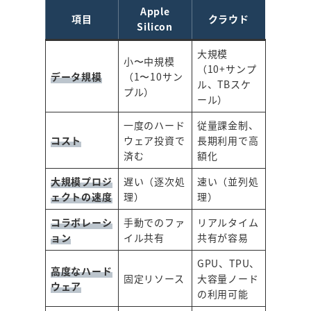
Apple
項目
クラウド
Silicon
大規模
小〜中規模
（10+サンプ
データ規模
（1〜10サン
ル、TBスケ
プル）
ール）
一度のハード
従量課金制、
コスト
ウェア投資で
長期利用で高
済む
額化
大規模プロジ
遅い（逐次処
速い（並列処
ェクトの速度
理）
理）
コラボレーシ
手動でのファ
リアルタイム
ョン
イル共有
共有が容易
GPU、TPU、
高度なハード
固定リソース
大容量ノード
ウェア
の利用可能