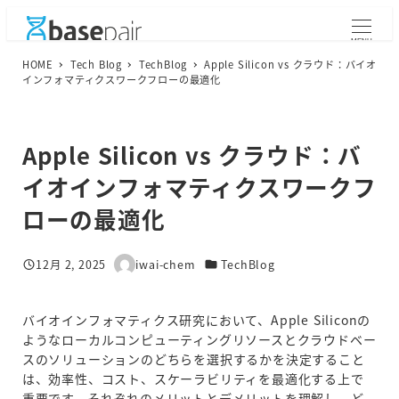
メ
イ
MENU
ン
HOME
Tech Blog
TechBlog
Apple Silicon vs クラウド：バイオ
コ
インフォマティクスワークフローの最適化
ン
テ
ン
Apple Silicon vs クラウド：バ
ツ
へ
イオインフォマティクスワークフ
移
ローの最適化
動
カテゴリー
12月 2, 2025
iwai-chem
TechBlog
投稿日
著
者
バイオインフォマティクス研究において、Apple Siliconの
ようなローカルコンピューティングリソースとクラウドベー
スのソリューションのどちらを選択するかを決定すること
は、効率性、コスト、スケーラビリティを最適化する上で
重要です。それぞれのメリットとデメリットを理解し、ど